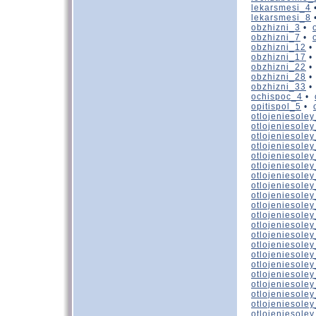
lekarsmesi_4
lekarsmesi_8
obzhizni_3
•
obzhizni_7
•
obzhizni_12
obzhizni_17
obzhizni_22
obzhizni_28
obzhizni_33
ochispoc_4
•
opitispol_5
•
otlojeniesole
otlojeniesole
otlojeniesole
otlojeniesole
otlojeniesole
otlojeniesole
otlojeniesole
otlojeniesole
otlojeniesole
otlojeniesole
otlojeniesole
otlojeniesole
otlojeniesole
otlojeniesole
otlojeniesole
otlojeniesole
otlojeniesole
otlojeniesole
otlojeniesole
otlojeniesole
otlojeniesole