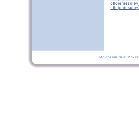
otlojeniesole
otlojeniesole
Molchkom.ru © Мочек