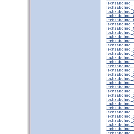
lechzabolmo_
lechzabolmo_
lechzabolmo_
lechzabolmo_
lechzabolmo_
lechzabolmo_
lechzabolmo_
lechzabolmo_
lechzabolmo_
lechzabolmo_
lechzabolmo_
lechzabolmo_
lechzabolmo_
lechzabolmo_
lechzabolmo_
lechzabolmo_
lechzabolmo_
lechzabolmo_
lechzabolmo_
lechzabolmo_
lechzabolmo_
lechzabolmo_
lechzabolmo_
lechzabolmo_
lechzabolmo_
lechzabolmo_
lechzabolmo_
lechzabolmo_
lechzabolmo_
lechzabolmo_
lechzabolmo_
lechzabolmo_