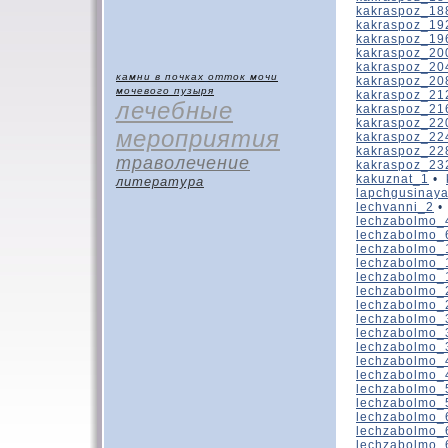
kakraspoz_18
kakraspoz_19
kakraspoz_19
kakraspoz_20
kakraspoz_20
камни в почках
отток мочи
kakraspoz_20
мочевого пузыря
kakraspoz_21
лечебные
kakraspoz_21
kakraspoz_22
мероприятия
kakraspoz_22
kakraspoz_22
траволечение
kakraspoz_23
kakuznat_1
•
литература
lapchgusinay
lechvanni_2
lechzabolmo_
lechzabolmo_
lechzabolmo_
lechzabolmo_
lechzabolmo_
lechzabolmo_
lechzabolmo_
lechzabolmo_
lechzabolmo_
lechzabolmo_
lechzabolmo_
lechzabolmo_
lechzabolmo_
lechzabolmo_
lechzabolmo_
lechzabolmo_
lechzabolmo_