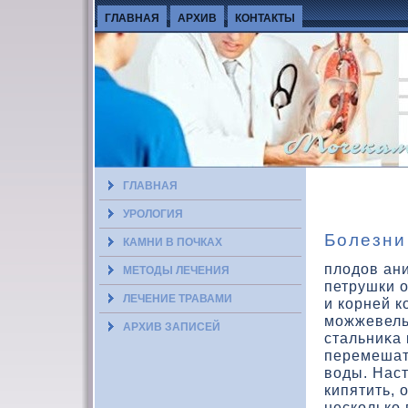
ГЛАВНАЯ
АРХИВ
КОНТАКТЫ
ГЛАВНАЯ
УРОЛОГИЯ
Болезни
КАМНИ В ПОЧКАХ
плодов ан
МЕТОДЫ ЛЕЧЕНИЯ
петрушки о
ЛЕЧЕНИЕ ТРАВАМИ
и кοрней к
можжевель
АРХИВ ЗАПИСЕЙ
стальниκа 
перемешать
вοды. Наст
кипятить, 
нескοлькο 