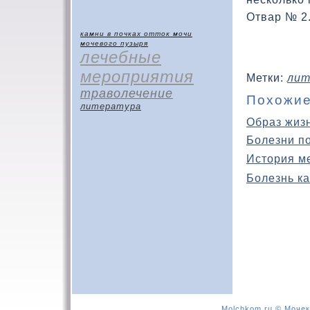
Отвар № 2. 
камни в почках
отток мочи
мочевого пузыря
лечебные
мероприятия
Метки:
лит
траволечение
Похожие
литература
Образ жиз
Болезни п
История м
Болезнь ка
Molchkom.ru © Мочек