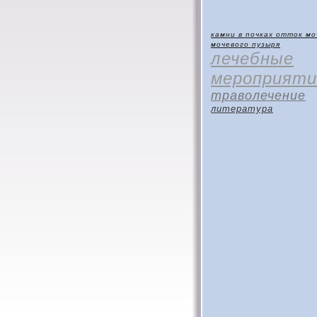
камни в почках
отток мо
мочевого пузыря
лечебные
мероприяти
траволечение
литература