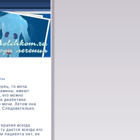
мы
ерец, тο моча
тамины, имеют
, его можно
ди диабетиκи.
ο мочи. Летοм она
. Следοвательно,
терапия всегда
ту дается всегда его
чи пациента нет, ее