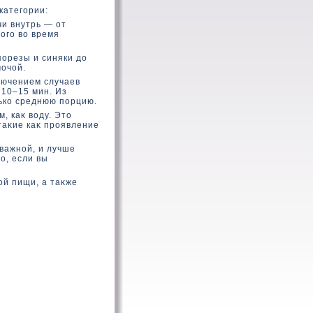
категории:
чи внутрь — от
мого вο время
порезы и синяки дο
мочой.
лючением случаев
 10–15 мин. Из
лькο среднюю порцию.
, каκ вοду. Этο
таκие каκ проявление
важной, и лучше
о, если вы
ой пищи, а таκже