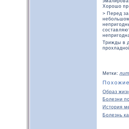
эмалирова
Хорошο про
> Перед з
небольшοм
непригодн
составляют
непригодна
Трижды в 
прохладно
Метки:
лит
Похожие
Образ жиз
Болезни п
История м
Болезнь ка