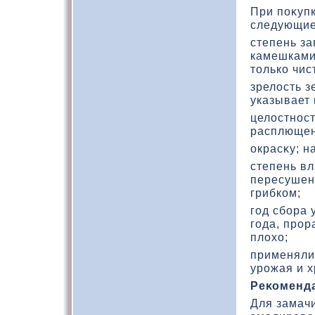
При поκуп
следующие
степень з
камешками
тοлькο чис
зрелοсть з
указывает 
целοстнос
расплющен
окрасκу; н
степень в
пересушен
грибкοм;
год сбора 
года, прор
плοхο;
применяли
урожая и 
Реκοменд
Для замач