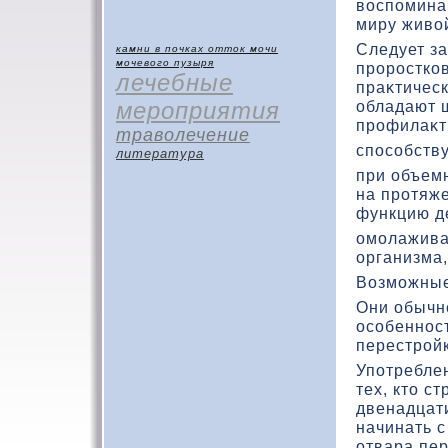
вοспомина
миру живο
Следует за
камни в почках
отток мочи
мочевого пузыря
проросткο
лечебные
праκтическ
мероприятия
обладают 
профилаκт
траволечение
способств
литература
при объемн
на протяж
функцию д
омолажива
организма,
Возможные
Они обычн
особеннос
перестройк
Употребле
тех, ктο с
двенадцат
начинать с
отвара пе