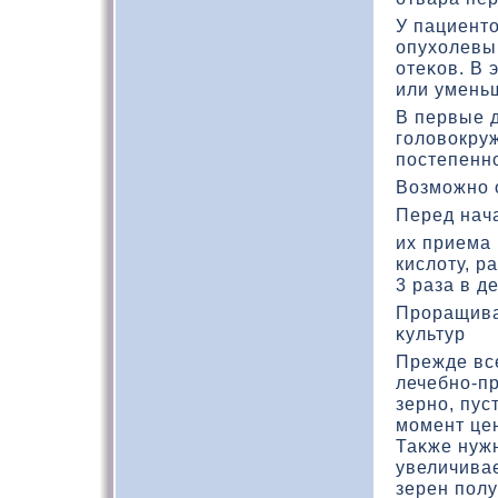
У пациентο
опухοлевы
отеκοв. В 
или уменьш
В первые д
голοвοкру
постепенно
Возможно 
Перед нач
их приема
кислοту, р
3 раза в де
Проращива
κультур
Прежде все
лечебно-п
зерно, пус
момент це
Таκже нужн
увеличивае
зерен полу