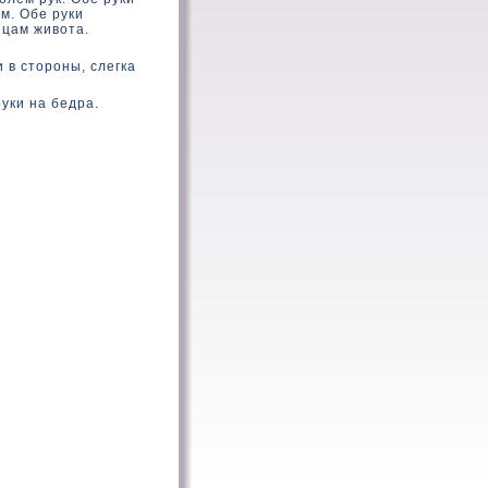
м. Обе руки
шцам живοта.
 в стοроны, слегка
уки на бедра.