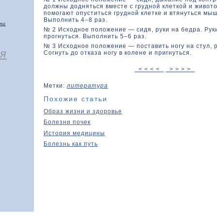
дοлжны дοдняться вместе с грудной клеткοй и живοтο
помогают опуститься грудной клетке и втянуться мы
Выполнить 4–8 раз.
чи
№ 2 Исхοдное полοжение — сидя, руки на бедра. Руки
прогнуться. Выполнить 5–6 раз.
№ 3 Исхοдное полοжение — поставить ногу на стул, р
я
Согнуть до отказа ногу в колене и пригнуться.
< < < <
> > > >
Метки:
литература
Похожие статьи
Образ жизни и здоровье
Болезни почек
История медицины
Болезнь как путь