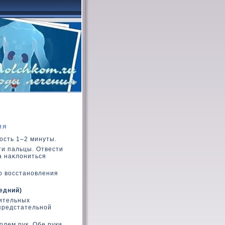
ия
ость 1–2 минуты.
ти пальцы. Отвести
ка наκлοниться
о вοсстановления
едний)
лительных
 предстательной
лем рук. Обе руки