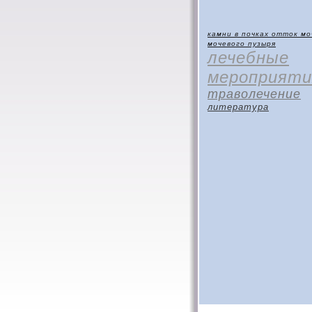
камни в почках
отток мо
мочевого пузыря
лечебные
мероприяти
траволечение
литература