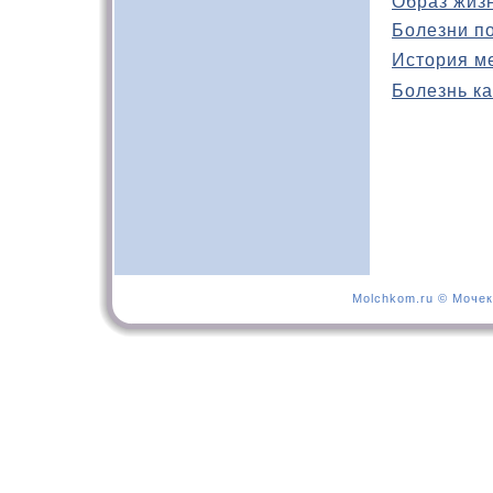
Образ жиз
Болезни п
История м
Болезнь ка
Molchkom.ru © Мочек