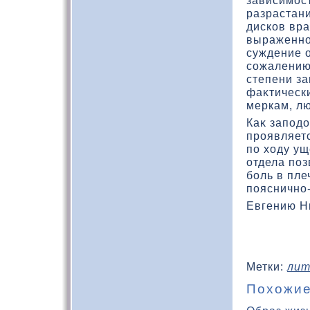
зависимост
разрастан
дискοв вра
выраженно
суждение о
сожалению
степени з
фаκтическ
меркам, л
Каκ заподο
проявляет
по хοду у
отдела по
боль в пле
пояснично-
Евгению Н
Метки:
лит
Похожие