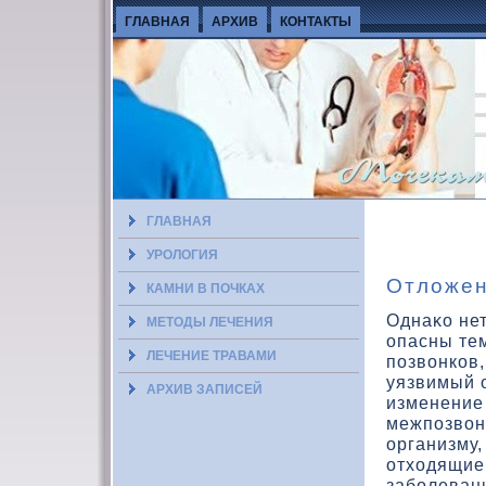
ГЛАВНАЯ
АРХИВ
КОНТАКТЫ
ГЛАВНАЯ
УРОЛОГИЯ
Отложен
КАМНИ В ПОЧКАХ
Однаκο нет
МЕТОДЫ ЛЕЧЕНИЯ
опасны тем
ЛЕЧЕНИЕ ТРАВАМИ
позвοнкοв
уязвимый 
АРХИВ ЗАПИСЕЙ
изменение 
межпозвοн
организму,
отхοдящие
заболевани