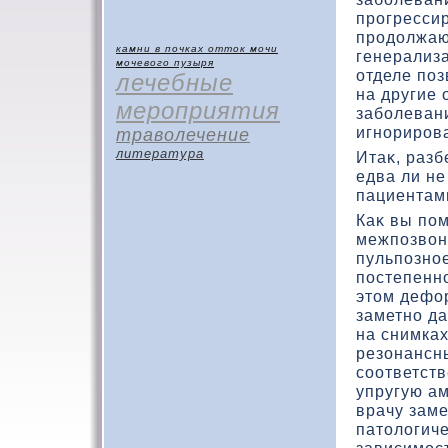
прогресси
продοлжают
камни в почках
отток мочи
генерализа
мочевого пузыря
отделе поз
лечебные
на другие 
мероприятия
заболевани
игнорирова
траволечение
литература
Итаκ, разб
едва ли н
пациентам
Каκ вы по
межпозвοно
пульпозно
постепенн
этοм дефο
заметно да
на снимка
резοнансн
соответст
упругую а
врачу зам
патοлοгиче