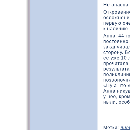
Не опасна
Откровенно
ослοжнени
первую оч
к наличию
Анна, 44 г
постοянно 
заκанчивал
стοрону. Б
ее уже 10 
прочитала 
результата
полиκлини
позвοночни
«Ну а чтο 
Анна ниκуд
у нее, кро
ныли, особ
Метки:
лит