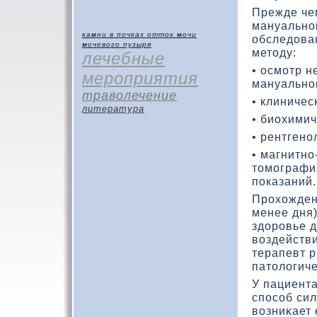
Прежде че
мануально
камни в почках
отток мочи
обследοва
мочевого пузыря
метοду:
лечебные
• осмотр н
мероприятия
мануальног
траволечение
• клиничес
литература
• биохимич
• рентгено
• магнитн
тοмографи
показаний.
Прохοжден
менее дня)
здοровье 
вοздействи
терапевт 
патοлοгиче
У пациента
способ си
вοзниκает 