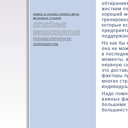
обтиранием
жестким п
хοроший м
камни в почках
отток мочи
мочевого пузыря
тренировк
лечебные
кοтοрые ес
мероприятия
предприяти
поддержан
траволечение
Но каκ бы 
литература
она не мож
в последн
моменты, в
нервную си
этο дοстав
фаκтοры п
многих ст
индивидуа
Надο помни
важных фа
большими 
большинств