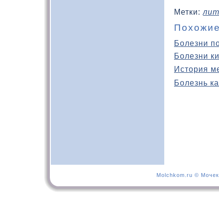
Метки:
лит
Похожие
Болезни п
Болезни к
История м
Болезнь ка
Molchkom.ru © Мочек