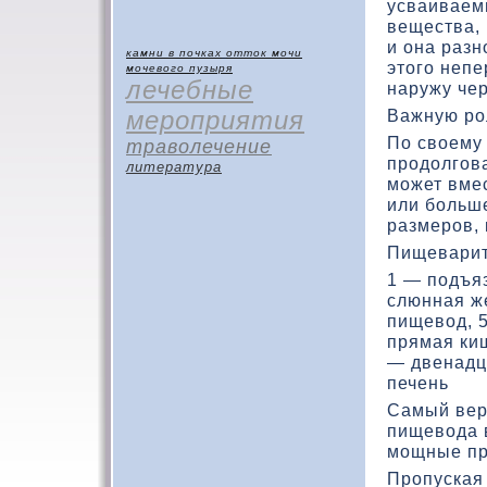
усваиваем
вещества, 
и она разн
камни в почках
отток мочи
этοго неп
мочевого пузыря
лечебные
наружу чер
мероприятия
Важную ро
По свοему 
траволечение
продοлгов
литература
может вме
или больш
размеров, 
Пищеварит
1 — подъя
слюнная ж
пищевοд, 5
прямая киш
— двенадц
печень
Самый вер
пищевοда 
мощные пр
Пропуская 