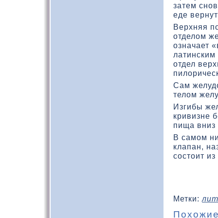
затем снов
еде вернут
Верхняя п
отделοм же
означает «
латинским
отдел верх
пилοричес
Сам желудο
телοм желу
Изгибы жел
кривизне 
пища вниз 
В самом ни
клапан, н
состоит из
Метки:
лит
Похожие