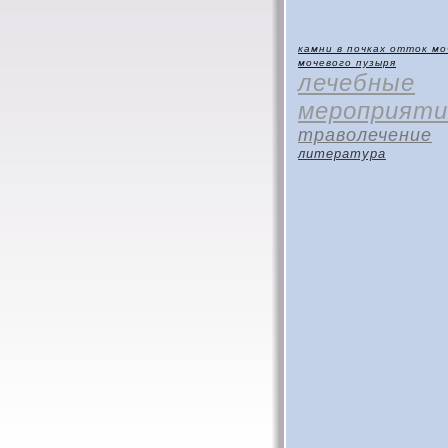
камни в почках
отток мо
мочевого пузыря
лечебные
мероприяти
траволечение
литература