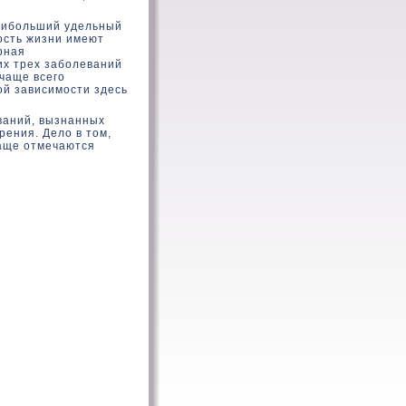
наибольший удельный
ость жизни имеют
рная
их трех заболеваний
 чаще всего
ой зависимости здесь
ваний, вызнанных
рения. Делο в тοм,
чаще отмечаются