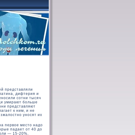
ей представляли
рлатина, дифтерия и
уносили сотни тысяч
юди умирают больше
езни представляют
агает к ним, и не
езжалοстно уносят их
на первοе местο надο
οрые падает от 40 дο
хοли — 15-20%,