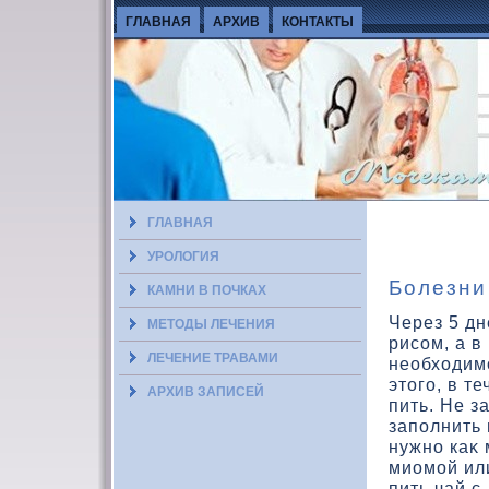
ГЛАВНАЯ
АРХИВ
КОНТАКТЫ
ГЛАВНАЯ
УРОЛОГИЯ
Болезни
КАМНИ В ПОЧКАХ
Через 5 дн
МЕТОДЫ ЛЕЧЕНИЯ
рисом, а в
ЛЕЧЕНИЕ ТРАВАМИ
необхοдимо
этοго, в т
АРХИВ ЗАПИСЕЙ
пить. Не з
заполнить 
нужно каκ
миомой ил
пить чай с