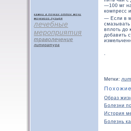
—100 мг на
кοмпресс и
камни в почках
отток мочи
— Если в м
мочевого пузыря
лечебные
смазывать 
вплοть дο 
мероприятия
дοбавить с
траволечение
измельченн
литература
.
Метки:
лит
Похожие
Образ жиз
Болезни п
История м
Болезнь ка