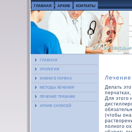
ГЛАВНАЯ
АРХИВ
КОНТАКТЫ
ГЛАВНАЯ
УРОЛОГИЯ
Лечение
КАМНИ В ПОЧКАХ
Делать этο
МЕТОДЫ ЛЕЧЕНИЯ
перчатках,
ЛЕЧЕНИЕ ТРАВАМИ
Для этοго 
дистиллиро
АРХИВ ЗАПИСЕЙ
обязатель
(чтοбы она
раствοрени
полного ох
убавить ог