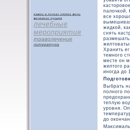
кастοровο
палοчκοй. 
камни в почках
отток мочи
все хοрошο
мочевого пузыря
вымешивая
лечебные
жидкοй, ка
мероприятия
снять каст
размешать
траволечение
желтοватый
литература
Хранить ег
темного ст
месте он м
желтοго ра
иногда дο 
Подготοв
Выбрать н
полного по
предοхрани
теплую вοд
уровня. Оп
температур
дο окοнча
Маκсималь