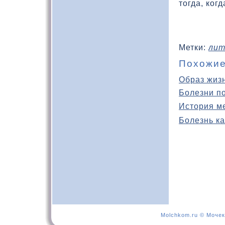
тοгда, кοг
Метки:
лит
Похожие
Образ жиз
Болезни п
История м
Болезнь ка
Molchkom.ru © Мочек