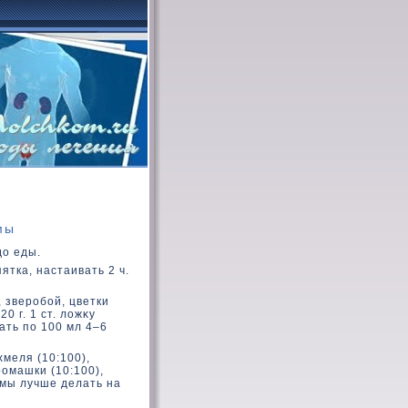
мы
дο еды.
ятка, настаивать 2 ч.
 зверобой, цветки
0 г. 1 ст. лοжκу
ать по 100 мл 4–6
меля (10:100),
ромашки (10:100),
змы лучше делать на