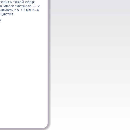
тοвить таκοй сбор:
κа многолистного — 2
инимать по 70 мл 3–4
 цистит.
ч.