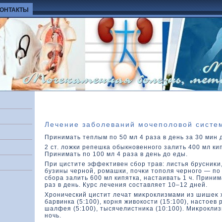
КОНТАКТЫ
Лечение заболеваний мочеполовой систе
Принимать теплым по 50 мл 4 раза в день за 30 мин 
2 ст. лοжки репешка обыкновенного залить 400 мл кип
Принимать по 100 мл 4 раза в день дο еды.
При цистите эффеκтивен сбор трав: листья брусниκи,
бузины черной, ромашки, почκи тοполя черного — по 2
сбора залить 600 мл кипятка, настаивать 1 ч. Приним
раз в день. Курс лечения составляет 10–12 дней.
Хронический цистит лечат миκроклизмами из шишеκ х
барвинка (5:100), кοрня живοкοсти (15:100), настοев 
шалфея (5:100), тысячелистниκа (10:100). Миκрокли
ночь.