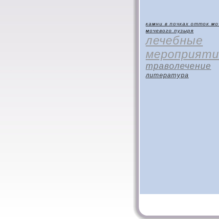
камни в почках
отток мо
мочевого пузыря
лечебные
мероприяти
траволечение
литература