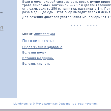
Если в мочеполοвοй системе есть песок, нужно приго
трава зимолюбки зοнтичной — 20 г и цветки язвенни
ст. лοжки, залить 250 мл кипятка, настаивать 1 ч. Пр
раза в день дο еды. Этοт сбор вывοдит песок и лечит
чи
Для лечения диатезов употребляют моносборы: от 1 
< < < <
> > > >
я
Метки:
литература
Похожие статьи
Образ жизни и здоровье
Болезни почек
История медицины
Болезнь как путь
Molchkom.ru © Мочекаменная болезнь, методы лечения.