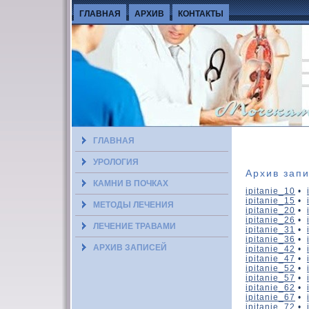
ГЛАВНАЯ
АРХИВ
КОНТАКТЫ
ГЛАВНАЯ
УРОЛОГИЯ
Архив зап
КАМНИ В ПОЧКАХ
ipitanie_10
•
ipitanie_15
•
МЕТОДЫ ЛЕЧЕНИЯ
ipitanie_20
•
ipitanie_26
•
ЛЕЧЕНИЕ ТРАВАМИ
ipitanie_31
•
ipitanie_36
•
АРХИВ ЗАПИСЕЙ
ipitanie_42
•
ipitanie_47
•
ipitanie_52
•
ipitanie_57
•
ipitanie_62
•
ipitanie_67
•
ipitanie_72
•