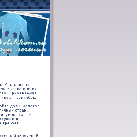
к. Многолетнее
ечается во многих
агам. Применяемая
– июль – сентябрь.
дайте дозы!
Золотая
личных стран.
е, уменьшает и
вяжущим и
е требует
стуженной кипяченой