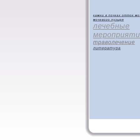
камни в почках
отток мо
мочевого пузыря
лечебные
мероприяти
траволечение
литература