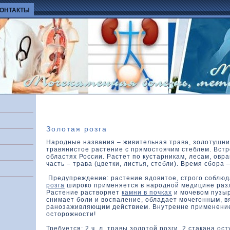
КОНТАКТЫ
Золотая розга
Народные названия – живительная трава, золотушни
травянистое растение с прямостоячим стеблем. Встр
областях России. Растет по кустарникам, лесам, овр
часть – трава (цветки, листья, стебли). Время сбора 
Предупреждение: растение ядовитое, строго соблю
розга
широко применяется в народной медицине раз
Растение растворяет
камни в почках
и мочевом пузыр
снимает боли и воспаление, обладает мочегонным, 
ранозаживляющим действием. Внутренне применени
осторожности!
Требуется: 2 ч. л. травы золотой розги, 2 стакана о