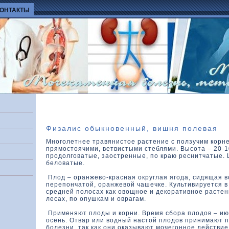
КОНТАКТЫ
Физалис обыкновенный, вишня полевая
Многолетнее травянистое растение с ползучим корн
прямостоячими, ветвистыми стеблями. Высота – 20-1
продолговатые, заостренные, по краю реснитчатые.
беловатые.
Плод – оранжево-красная округлая ягода, сидящая в
перепончатой, оранжевой чашечке. Культивируется в
средней полосах как овощное и декоративное растен
лесах, по опушкам и оврагам.
Применяют плоды и корни. Время сбора плодов – ию
осень. Отвар или водный настой плодов принимают 
болезни, так как они оказывают мочегонное действие