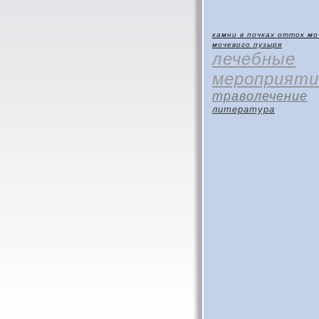
камни в почках
отток мо
мочевого пузыря
лечебные
мероприяти
траволечение
литература