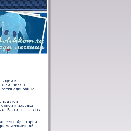
евищем и
00 см. Листья
 Цветки одиночные
о вздутой
 южной и изредка
ие. Растет в светлых
ль-сентябрь, корни –
при мочекаменной
.