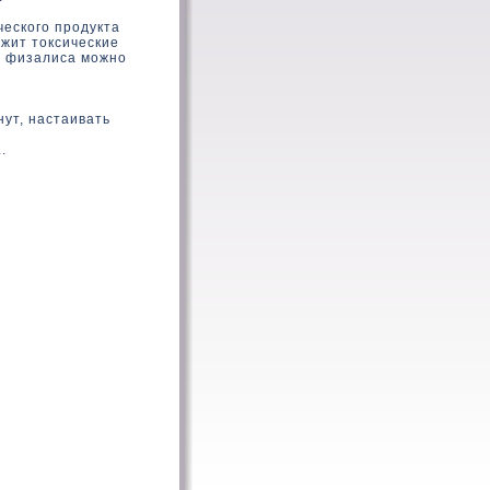
ческого продукта
ржит токсические
Из физалиса можно
нут, настаивать
.