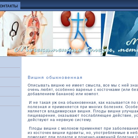
КОНТАКТЫ
Вишня обыкновенная
Описывать вишню не имеет смысла, все мы с ней зна
очень любят, особенно варенье с косточками (или без
добавлением бананов) или компот.
И не такая уж она обыкновенная, как называется по 
полезная и применяется при многих болезнях. Особ
является владимирская вишня. Плоды вишни улучша
пищеварение, оказывают послабляющее действие, у
действуют на нервную систему.
Плоды вишни с молоком применяют при заболевания
из косточек вишни ядовиты, но, употребляемые в не
помогают при подагре и почечно-каменной болезни (