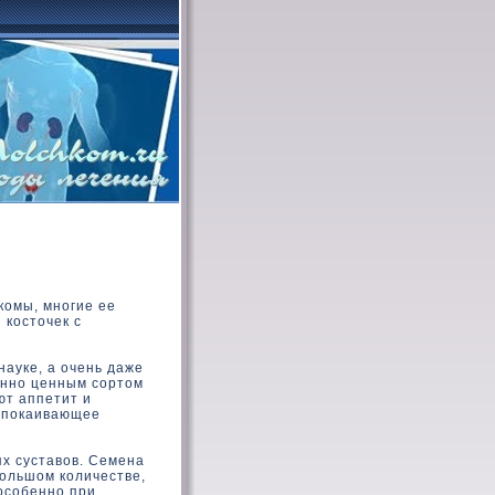
комы, многие ее
 косточек с
науке, а очень даже
енно ценным сортом
ют аппетит и
спокаивающее
х суставов. Семена
большом количестве,
особенно при