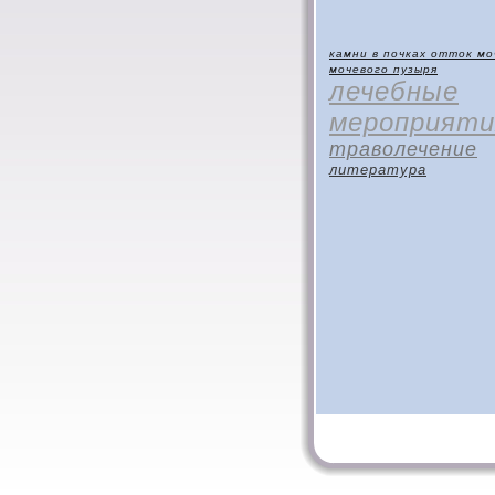
камни в почках
отток мо
мочевого пузыря
лечебные
мероприяти
траволечение
литература