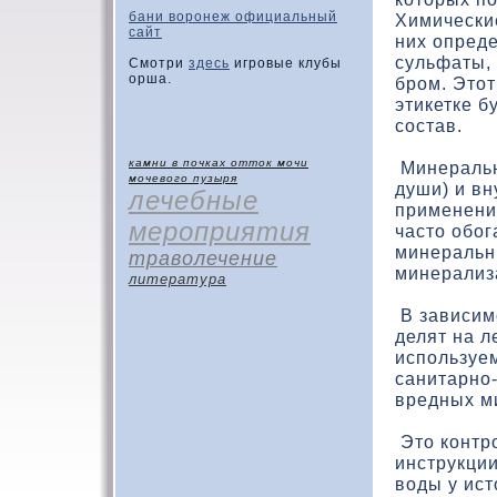
бани воронеж официальный
Химически
сайт
них опред
сульфаты, 
Смотри
здесь
игровые клубы
орша.
бром. Этот
этикетке б
состав.
камни в почках
отток мочи
Минеральн
мочевого пузыря
души) и в
лечебные
применени
мероприятия
часто обо
минеральн
траволечение
минерализ
литература
В зависим
делят на л
используе
санитарно-
вредных ми
Это контр
инструкции
воды у ист