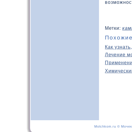
возможност
Метки:
кам
Похожие
Как узнать
Лечение м
Применени
Химически
Molchkom.ru © Мочек