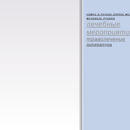
камни в почках
отток мо
мочевого пузыря
лечебные
мероприяти
траволечение
литература