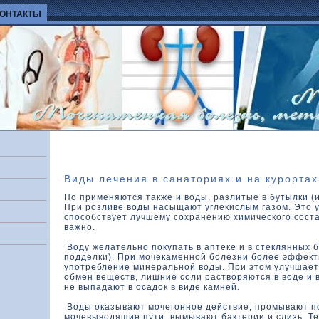
КОНТАКТЫ
Виды лечения в санаториях и на курортах
Но применяются также и воды, разлитые в бутылки (и
При розливе воды насыщают углекислым газом. Это у
способствует лучшему сохранению химического соста
важно.
Воду желательно покупать в аптеке и в стеклянных б
подделки). При мочекаменной болезни более эффект
употребление минеральной воды. При этом улучшае
обмен веществ, лишние соли растворяются в воде и в
не выпадают в осадок в виде камней.
Воды оказывают мочегонное действие, промывают п
мочевыводящие пути, вымывают бактерии и слизь. Те,