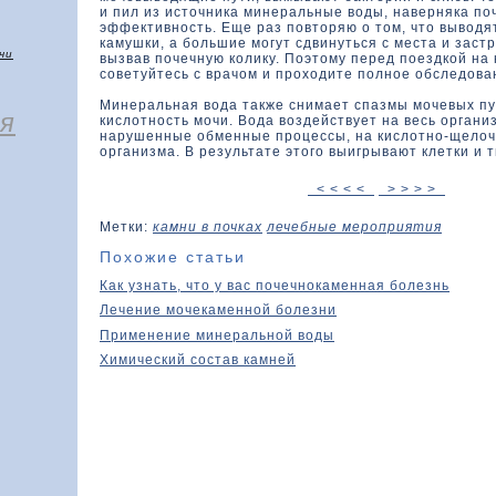
и пил из источника минеральные воды, наверняка по
эффективность. Еще раз повторяю о том, что выводя
камушки, а большие могут сдвинуться с места и застр
чи
вызвав почечную колику. Поэтому перед поездкой на
советуйтесь с врачом и проходите полное обследова
Минеральная вода также снимает спазмы мочевых пу
я
кислотность мочи. Вода воздействует на весь органи
нарушенные обменные процессы, на кислотно-щелоч
организма. В результате этого выигрывают клетки и т
< < < <
> > > >
Метки:
камни в почках
лечебные мероприятия
Похожие статьи
Как узнать, что у вас почечнокаменная болезнь
Лечение мочекаменной болезни
Применение минеральной воды
Химический состав камней