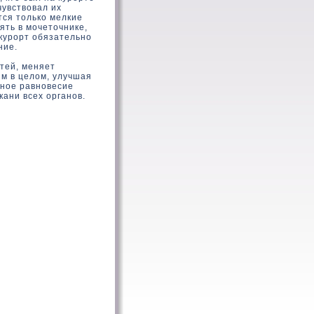
чувствовал их
тся только мелкие
ять в мочеточнике,
 курорт обязательно
ние.
тей, меняет
зм в целом, улучшая
ное равновесие
кани всех органов.