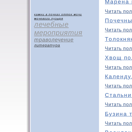
Марена 
Читать пол
камни в почках
отток мочи
мочевого пузыря
Почечны
лечебные
Читать пол
мероприятия
Толокня
траволечение
литература
Читать пол
Хвощ по
Читать пол
Календу
Читать пол
Стальни
Читать пол
Бузина 
Читать пол