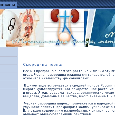
КОНТАКТЫ
Смородина черная
Все мы прекрасно знаем это растение и любим эту в
ягоду. Черная смородина издавна считалась целебно
относится к семейству крыжовниковых.
В диком виде встречается в средней полосе России,
широко культивируется. Как лекарственное растение
и ягоды. Ягоды содержат сахара, органические кисло
вещества, дубильные вещества, много витамина С и 
Черная смородина широко применяется в народной 
улучшают аппетит, прекращают колики, усиливают в
Благодаря содержанию разнообразных витаминов че
обладает общеукрепляющим действием.