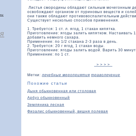
Листья смородины обладают сильным мочегонным д
освобождают организм от пуриновых веществ и солей
чи
они также обладают противовоспалительным действ
Существует несколько способов применения.
1. Требуется: 1 ст. л. ягод, 1 стакан кипятка.
я
Приготовление: ягоды залить кипятком. Настаивать 1
добавить немного сахара.
Применение: по 1/2 стакана 2-3 раза в день.
2. Требуется: 20 г ягод, 1 стакан воды.
Приготовление: ягоды залить водой. Варить 30 минут,
Применение: по 1 ст.
> > > >
Метки:
лечебные мероприятия
траволечение
Похожие статьи
Дыня обыкновенная или столовая
Арбуз обыкновенный
Земляника лесная
Физалис обыкновенный, вишня полевая