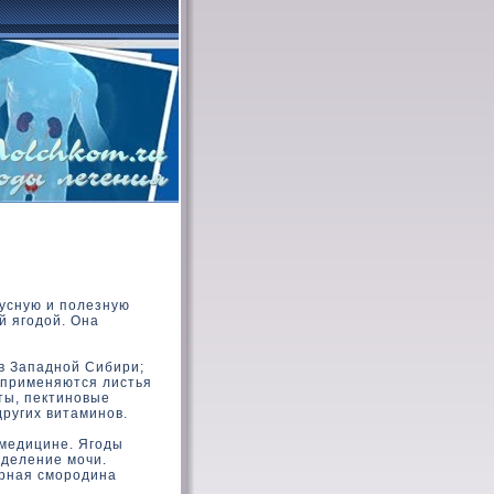
кусную и полезную
й ягодой. Она
 в Западной Сибири;
 применяются листья
ты, пектиновые
других витаминов.
медицине. Ягоды
ыделение мочи.
рная смородина