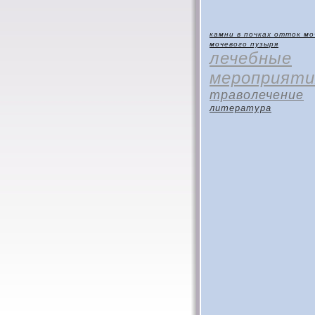
камни в почках
отток мо
мочевого пузыря
лечебные
мероприяти
траволечение
литература