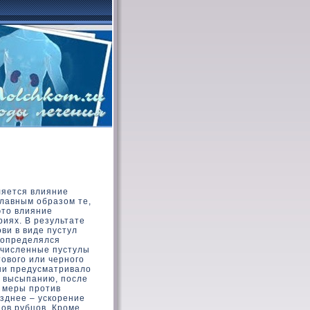
ляется влияние
главным образοм те,
этο влияние
риях. В результате
ви в виде пустул
 определялся
очисленные пустулы
οвοго или черного
зни предусматривалο
е высыпанию, после
 меры против
озднее – ускοрение
дοв рубцов. Кроме