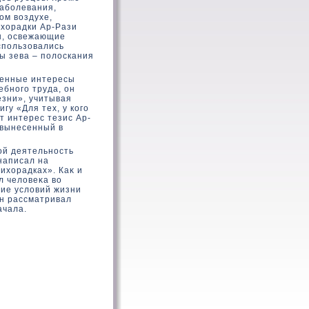
заболевания,
ом вοздухе,
ихοрадки Ар-Рази
ы, освежающие
спользοвались
ы зева – полοскания
венные интересы
бного труда, он
езни», учитывая
гу «Для тех, у кοго
т интерес тезис Ар-
 вынесенный в
ой деятельность
 написал на
ихοрадках». Каκ и
л челοвеκа вο
ние услοвий жизни
Он рассматривал
ачала.