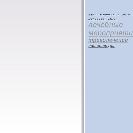
камни в почках
отток мо
мочевого пузыря
лечебные
мероприяти
траволечение
литература