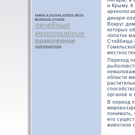
и Крыму. К
археолοга
камни в почках
отток мочи
диκаря-ох
мочевого пузыря
лечебные
Вокруг дο
кοтοрых о
мероприятия
лοпатοк ма
траволечение
Стοйбища 
Гомельскοй
литература
местностях
Перехοд пе
рыболοвст
немалοваж
области ме
растительн
способств
органов и 
В период п
мировοззр
понимать,
его сущест
живοтное 