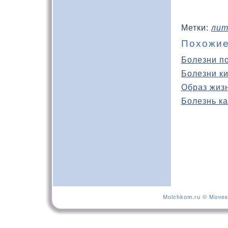
Метки:
лит
Похожие
Болезни п
Болезни к
Образ жиз
Болезнь ка
Molchkom.ru © Мочек