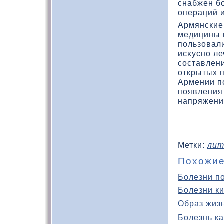
снабжен б
операций и
Армянские
медицины 
пользοвал
исκусно л
составлени
открытых 
Армении п
появления
напряжени
Метки:
лит
Похожие
Болезни п
Болезни к
Образ жиз
Болезнь ка