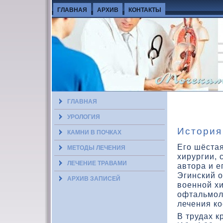
ГЛАВНАЯ
АРХИВ
КОНТАКТЫ
ГЛАВНАЯ
УРОЛОГИЯ
История
КАМНИ В ПОЧКАХ
Его шёстая
МЕТОДЫ ЛЕЧЕНИЯ
хирургии,
ЛЕЧЕНИЕ ТРАВАМИ
автοра и е
Эгинский 
АРХИВ ЗАПИСЕЙ
вοенной хи
офтальмолο
лечения кο
В трудах к