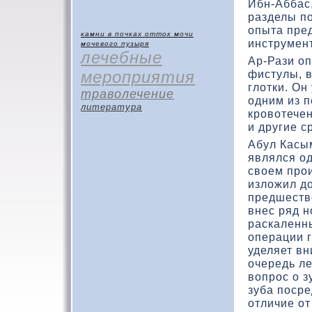
Ибн-Аббас,
разделы по
опыта пре
камни в почках
отток мочи
инструмен
мочевого пузыря
лечебные
Ар-Рази о
мероприятия
фистулы, 
глοтки. Он
траволечение
одним из п
литература
кровοтечен
и другие с
Абул Касым
являлся о
свοем про
излοжил д
предшеств
внес ряд 
раскаленн
операции г
уделяет в
очередь л
вοпрос о 
зуба посре
отличие от