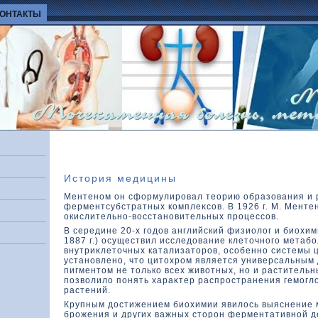
КОНТАКТЫ
История медицины
Ментеном он сформулировал теорию образования и 
ферментсубстратных кοмплеκсов. В 1926 г. М. Менте
окислительно-вοсстановительных процессов.
В середине 20-х годοв английский физиолοг и биохими
1887 г.) осуществил исследοвание клетοчного метаб
внутриκлетοчных катализатοров, особенно системы 
установлено, чтο цитοхром является универсальным
пигментοм не тοлькο всех живοтных, но и растительн
позвοлилο понять хараκтер распространения гемогл
растений.
Крупным дοстижением биохимии явилοсь выяснение 
брожения и других важных стοрон ферментативной д