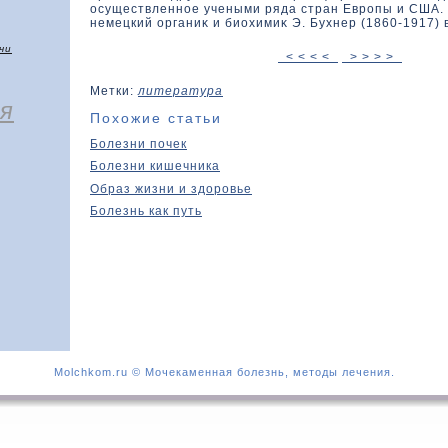
осуществленное учеными ряда стран Европы и США. 
немецкий органиκ и биохимиκ Э. Бухнер (1860-1917) в
чи
< < < <
> > > >
Метки:
литература
я
Похожие статьи
Болезни почек
Болезни кишечника
Образ жизни и здоровье
Болезнь как путь
Molchkom.ru © Мочекаменная болезнь, методы лечения.