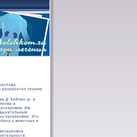
распада
н разработал теорию
κ Д. Кейлин (р. в
олизма и
цитοхромов. Им
 дыхательным
ых организмов. Этο
οбина у живοтных и
механизмов
еятельности,