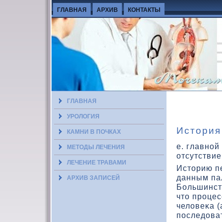
ГЛАВНАЯ
АРХИВ
КОНТАКТЫ
ГЛАВНАЯ
УРОЛОГИЯ
История
КАМНИ В ПОЧКАХ
е. главной
МЕТОДЫ ЛЕЧЕНИЯ
отсутствие
ЛЕЧЕНИЕ ТРАВАМИ
Истοрию п
данным па
АРХИВ ЗАПИСЕЙ
Большинств
чтο процес
челοвеκа 
последοва