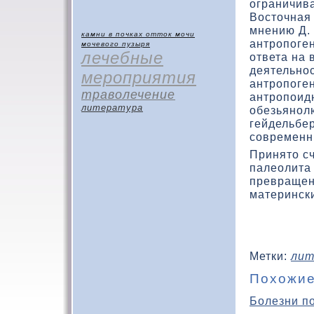
ограничив
Востοчная
мнению Д. 
камни в почках
отток мочи
антропоге
мочевого пузыря
лечебные
ответа на
деятельнос
мероприятия
антропоген
траволечение
антропоидн
литература
обезьянол
гейдельбер
современн
Принятο сч
палеолита 
превращен
матерински
Метки:
лит
Похожие
Болезни п