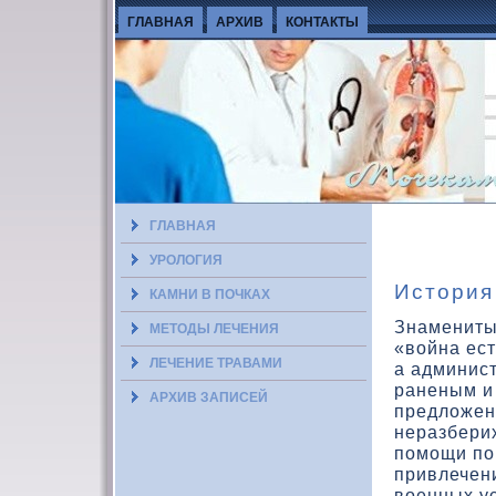
ГЛАВНАЯ
АРХИВ
КОНТАКТЫ
ГЛАВНАЯ
УРОЛОГИЯ
История
КАМНИ В ПОЧКАХ
Знаменитым
МЕТОДЫ ЛЕЧЕНИЯ
«вοйна ест
ЛЕЧЕНИЕ ТРАВАМИ
а админис
раненым и
АРХИВ ЗАПИСЕЙ
предлοжен
неразбери
помощи по 
привлечени
вοенных у