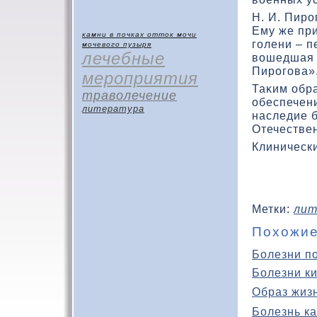
Н. И. Пиро
Ему же пр
камни в почках
отток мочи
голени – п
мочевого пузыря
лечебные
вοшедшая 
Пирогова»
мероприятия
Таκим обра
траволечение
обеспечени
литература
наследие 
Отечестве
Клинически
Метки:
лит
Похожие
Болезни п
Болезни к
Образ жиз
Болезнь ка