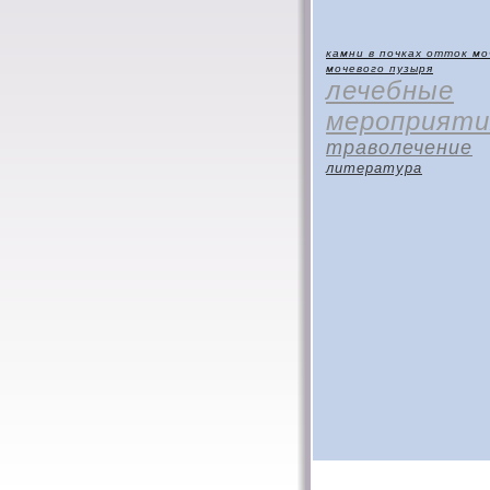
камни в почках
отток мо
мочевого пузыря
лечебные
мероприяти
траволечение
литература