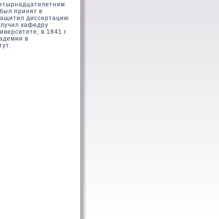
 четырнадцатилетним
у был принят в
 защитил диссертацию
получил кафедру
иверситете, в 1841 г.
адемии в
тут.