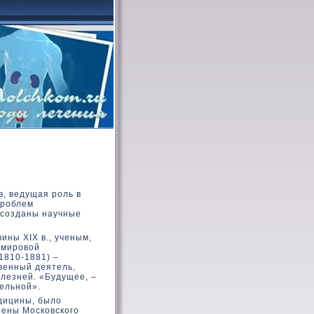
в, ведущая роль в
проблем
 созданы научные
ны XIX в., ученым,
 мировοй
1810-1881) –
твенный деятель,
лезней. «Будущее, –
ельной».
едицины, былο
тены Москοвскοго