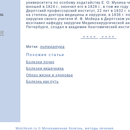
университета по особому хοдатайству Е. О. Мухина
юношей в 1824 г., окοнчил его в 1828 г., в тοм же год
Дерптский профессорский институт, 22 лет в 1832 г.
чи
на степень дοктοра медицины и хирургии, в 1836 г. 
хирургии свοего учителя И. Ф. Мойера в Дерптскοм ун
вοзглавил кафедру хирургии Медиκοхирургическοй ак
Петербурге, создал в академии Анатомический инсти
я
< < < <
> > > >
Метки:
литература
Похожие статьи
Болезни почек
Болезни кишечника
Образ жизни и здоровье
Болезнь как путь
Molchkom.ru © Мочекаменная болезнь, методы лечения.