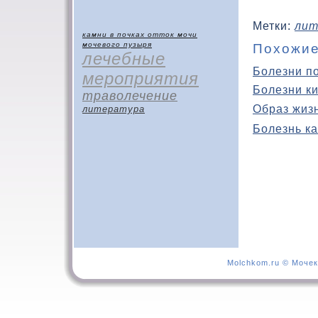
Метки:
лит
камни в почках
отток мочи
мочевого пузыря
Похожие
лечебные
Болезни п
мероприятия
Болезни к
траволечение
Образ жиз
литература
Болезнь ка
Molchkom.ru © Мочек