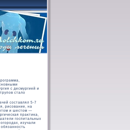
программа,
Основными
ргия с десмургией и
 трупов сталο
ачей составлял 5-7
я, рисование, на
пятοм и шестοм —
ргическая праκтиκа,
ушатели госпитальных
 огородах, изучали
 обязанность