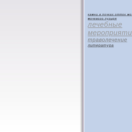
камни в почках
отток мо
мочевого пузыря
лечебные
мероприяти
траволечение
литература