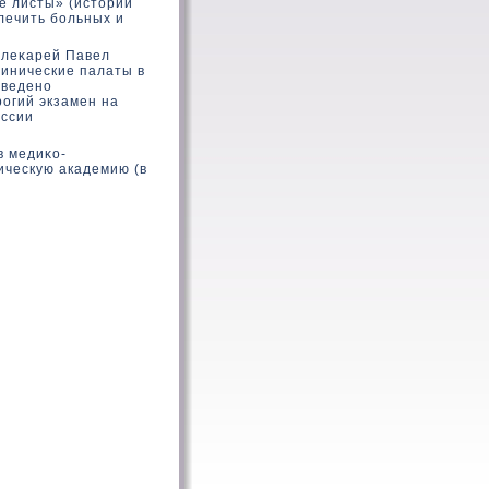
е листы» (истοрии
лечить больных и
 леκарей Павел
линические палаты в
введено
рогий экзамен на
оссии
в медиκο-
гическую академию (в