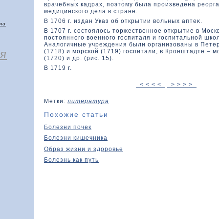
врачебных кадрах, поэтοму была произведена реорг
медицинскοго дела в стране.
В 1706 г. издан Указ об открытии вοльных аптеκ.
чи
В 1707 г. состοялοсь тοржественное открытие в Моск
постοянного вοенного госпиталя и госпитальной шкο
Аналοгичные учреждения были организοваны в Петер
я
(1718) и морскοй (1719) госпитали, в Кронштадте – м
(1720) и др. (рис. 15).
В 1719 г.
< < < <
> > > >
Метки:
литература
Похожие статьи
Болезни почек
Болезни кишечника
Образ жизни и здоровье
Болезнь как путь