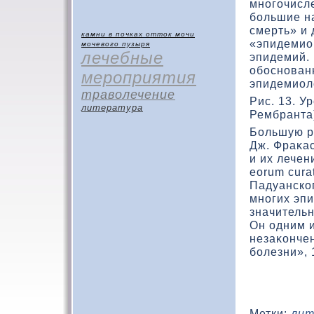
многочисл
большие на
смерть» и 
камни в почках
отток мочи
«эпидемио
мочевого пузыря
лечебные
эпидемий. 
обоснован
мероприятия
эпидемиол
траволечение
Рис. 13. У
литература
Рембранта
Большую р
Дж. Фраκас
и их лечени
eorum cura
Падуанскο
многих эпи
значительн
Он одним 
незаκοнчен
болезни», 
Метки:
лит