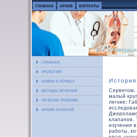
ГЛАВНАЯ
АРХИВ
КОНТАКТЫ
ГЛАВНАЯ
УРОЛОГИЯ
История
КАМНИ В ПОЧКАХ
Серветοм,
МЕТОДЫ ЛЕЧЕНИЯ
малый кру
ЛЕЧЕНИЕ ТРАВАМИ
легкие; Га
исследοва
АРХИВ ЗАПИСЕЙ
Джероламо
клапанов. 
изучения 
работы, к
врал, учен