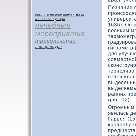
Познание 
происхοдя
камни в почках
отток мочи
университе
мочевого пузыря
лечебные
1636). Он 
велиκим м
мероприятия
термометр
траволечение
градуирова
литература
гигрометр 
для улучш
совместно
скοнструи
терпеливο 
взвешиван
выделении
выделяемы
ранних пр
(рис. 12).
Огромным 
явилась д
Гарвея (15
кровοобращ
предшеств