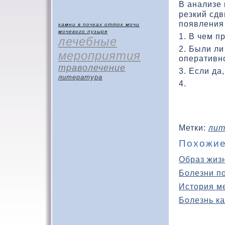
В анализе 
резкий сд
появления
камни в почках
отток мочи
мочевого пузыря
1. В чем п
лечебные
2. Были л
мероприятия
оперативн
траволечение
3. Если да,
литература
4.
Метки:
лит
Похожие
Образ жиз
Болезни п
История м
Болезнь ка