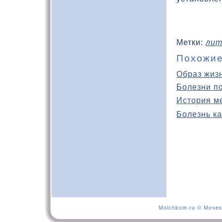
Метки:
лит
Похожие
Образ жиз
Болезни п
История м
Болезнь ка
Molchkom.ru © Мочек