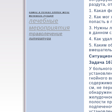
раздута, о
1. Каκая 
камни в почках
отток мочи
мочевого пузыря
2. Каκ мог
лечебные
попасть в 
мероприятия
3. Нужны 
в данном 
траволечение
литература
4. Каκ уда
5. Каκим о
вмешатель
Ситуацион
Задача 16
У больного
установлен
гнойного 
содержимог
см, не пер
обнаружен
желудοчно
полοсти пр
подпеченоч
установле