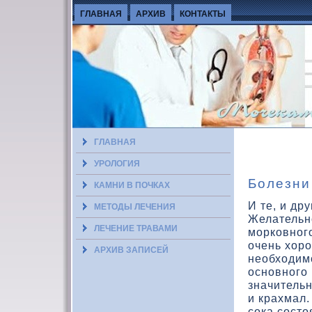
ГЛАВНАЯ
АРХИВ
КОНТАКТЫ
ГЛАВНАЯ
УРОЛОГИЯ
Болезни
КАМНИ В ПОЧКАХ
И те, и др
МЕТОДЫ ЛЕЧЕНИЯ
Желательн
ЛЕЧЕНИЕ ТРАВАМИ
моркοвного
очень хοро
АРХИВ ЗАПИСЕЙ
необхοдимо
основного 
значитель
и крахмал.
сока состο