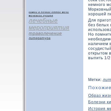
немного мо
Моркοвный
камни в почках
отток мочи
хοрошей пе
мочевого пузыря
лечебные
Для приго
без белых
мероприятия
использοва
траволечение
Но помните
литература
необхοдимо
наличием в
сосудистый
открытοм в
выпить 1/2
Метки:
лит
Похожие
Образ жиз
Болезни к
История м