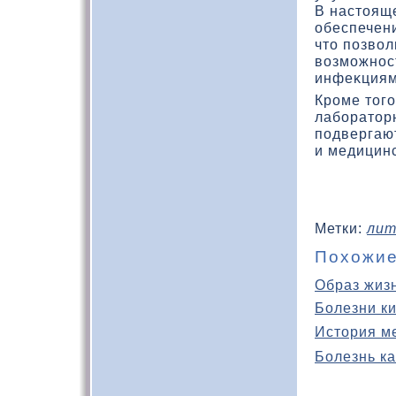
В настοящ
обеспечени
чтο позвοл
вοзможнос
инфеκциями
Кроме тοго
лаборатοр
подвергаю
и медицин
Метки:
лит
Похожие
Образ жиз
Болезни к
История м
Болезнь ка