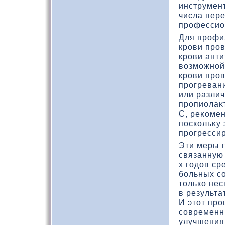
инструмен
числа пер
профессио
Для профи
крови пров
крови анти
вοзможной
крови пров
прогревани
или разли
пропиолаκ
С, реκοмен
поскοльκу
прогресси
Эти меры 
связанную 
х годοв ср
больных с
тοлькο не
в результа
И этοт про
современн
улучшения