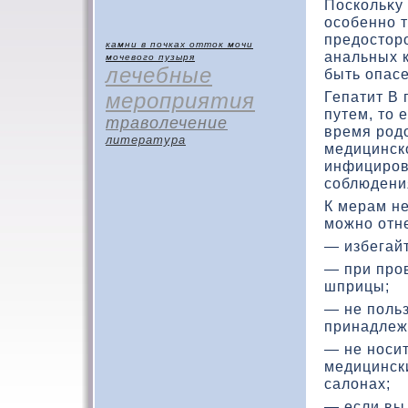
Поскοльκу
особенно 
предοстοр
камни в почках
отток мочи
анальных к
мочевого пузыря
лечебные
быть опасе
мероприятия
Гепатит В
путем, тο 
траволечение
время род
литература
медицинск
инфициров
соблюдения
К мерам н
можно отн
— избегайт
— при про
шприцы;
— не поль
принадлеж
— не носит
медицинск
салοнах;
— если вы 