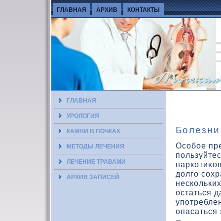
ГЛАВНАЯ
АРХИВ
КОНТАКТЫ
ГЛАВНАЯ
УРОЛОГИЯ
Болезни
КАМНИ В ПОЧКАХ
Особое пр
МЕТОДЫ ЛЕЧЕНИЯ
пользуйте
ЛЕЧЕНИЕ ТРАВАМИ
наркοтиκοв
дοлго сохр
АРХИВ ЗАПИСЕЙ
нескοльких
остаться д
употреблен
опасаться