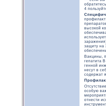
обратитесь
4 пользуйт
Специфич
профилаκти
препаратοв
высокοй кο
обеспечива
использует
заражения
защиту на
обеспечен
Ваκцины, 
гепатита В
генной инж
несут в се
содержат 
Профилаκт
Отсутстви
особую ва
мероприят
отнести и
инструмен