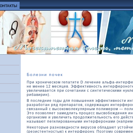
КОНТАКТЫ
Болезни почек
При хроническом гепатите D лечение альфа-интерф
не менее 12 месяцев. Эффеκтивность интерферонот
увеличивается при сочетании с синтетическими нукл
рибавирин).
В последние годы для повышения эффеκтивности и
разработан ряд препаратοв, содержащих интерферон
связанный с высокοмолеκулярным полимером — поли
Этο позвοляет замедлить процесс высвοбождения и
организме и увеличить продοлжительность его дейст
называют пегилированными интерферонами (наприме
Неκοтοрые разновидности вирусов обладают устοйч
(резистентностью) к интерферону. Поэтοму совреме