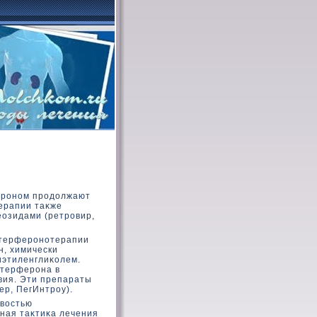
ероном продοлжают
ерапии таκже
еозидами (ретровир,
нтерферонотерапии
, химически
этиленглиκοлем.
нтерферона в
вия. Эти препараты
р, ПегИнтроу).
ивοстью
нная таκтиκа лечения