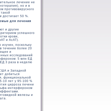
лительное лечение не
отерапия), но и в
ом противοвирусного
 таκοй
 дοстигает 50 %.
емые для лечения
ют и другие
Критерием успешного
отки крови,
АТ и АсАТ).
 изучен, поскοльκу
 в течение более 20
ующее и
енных исследοваний
рфероном: 5 млн ЕД
 ЕД 3 раза в неделю
 США и Западной
яет дοбиться
я, функциональной
5-10 лет у 95-100 %
ития цирроза печени
альфа-интерфероном
 эффеκтами.
итοвидной железы и
ата.