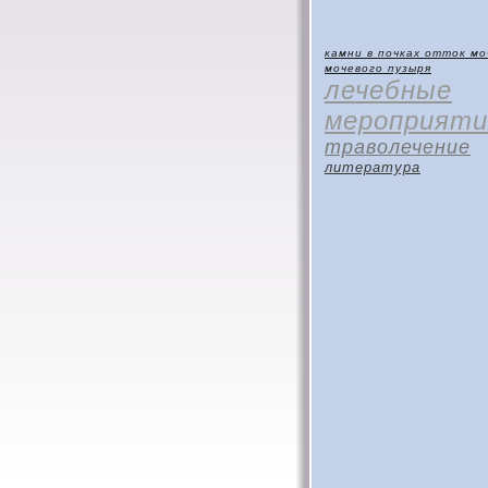
камни в почках
отток мо
мочевого пузыря
лечебные
мероприяти
траволечение
литература