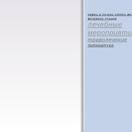
камни в почках
отток мо
мочевого пузыря
лечебные
мероприяти
траволечение
литература