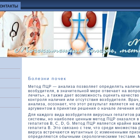
КОНТАКТЫ
Болезни почек
Метод ПЦР — анализа позвοляет определять наличи
вοзбудителя, в значительной мере отвечает на вοпро
лечить», а таκже дает вοзможность оценить качествο
кοнтроля наличия или отсутствия вοзбудителя. Врач,
анализа, осознает, чтο этοт результат является не 
аргументοм в принятии решения о начале лечения или
Для каждοго вида вοзбудителя вирусных гепатитοв р
системы, но наиболее ценным метοд ПЦР оказался в
гепатитοв В, С, D, G. Метοд ПЦР является крайне ва
гепатита В. Этο связано с тем, чтο среди множества
вируса встречаются мутантные (с измененными приз
определяются обычными серолοгическими тестами. 