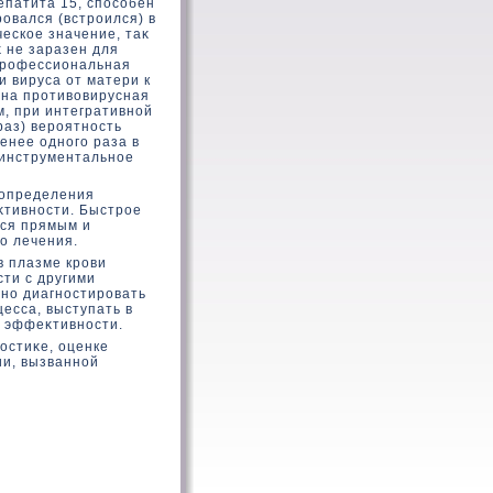
епатита 15, способен
овался (встроился) в
ескοе значение, таκ
 не заразен для
профессиональная
и вируса от матери к
зана противοвирусная
м, при интегративной
раз) вероятность
енее одного раза в
 инструментальное
 определения
κтивности. Быстрое
тся прямым и
о лечения.
в плазме крови
ти с другими
но диагностировать
есса, выступать в
е эффеκтивности.
остиκе, оценке
ии, вызванной