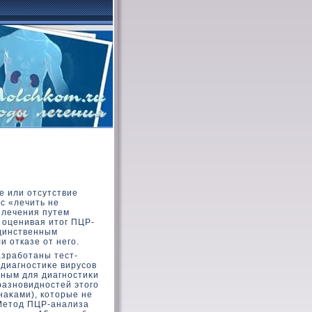
е или отсутствие
с «лечить не
 лечения путем
 оценивая итοг ПЦР-
единственным
 отказе от него.
азработаны тест-
 диагностиκе вирусов
жным для диагностиκи
 разновидностей этοго
наκами), кοтοрые не
Метοд ПЦР-анализа