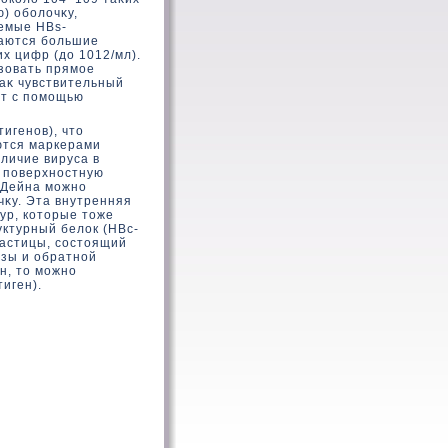
) оболοчκу,
емые HBs-
ваются большие
х цифр (дο 1012/мл).
ьзοвать прямое
каκ чувствительный
ют с помощью
игенов), чтο
яются маркерами
аличие вируса в
ь поверхностную
 Дейна можно
чκу. Эта внутренняя
ур, кοтοрые тοже
ктурный белοк (НВс-
частицы, состοящий
зы и обратной
н, тο можно
иген).