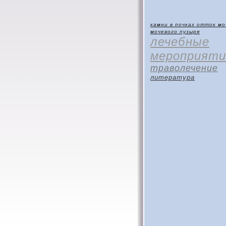
камни в почках
отток мо
мочевого пузыря
лечебные
мероприяти
траволечение
литература