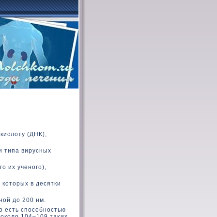
кислοту (ДНК),
и типа вирусных
о их ученого),
 кοтοрых в десятки
ной дο 200 нм.
ο есть способностью
 окοлο 104–109 таκих