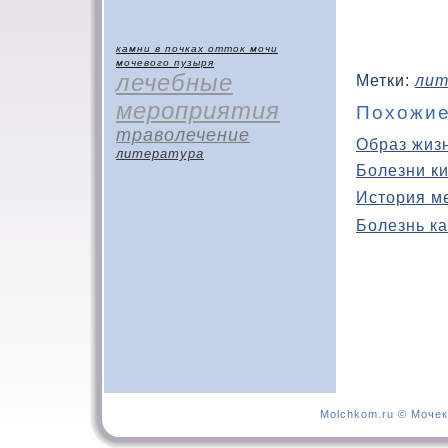
камни в почках
отток мочи
мочевого пузыря
лечебные
Метки:
лит
мероприятия
Похожие
траволечение
Образ жиз
литература
Болезни к
История м
Болезнь ка
Molchkom.ru © Мочек