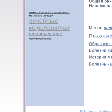
Общая онко
Напалкова
камни в почках
отток мочи
мочевого пузыря
лечебные
мероприятия
Метки:
лит
траволечение
Похожие
литература
Образ жиз
Болезни к
История м
Болезнь ка
Molchkom.ru © Мочек