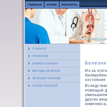
ГЛАВНАЯ
АРХИВ
КОНТАКТЫ
ГЛАВНАЯ
УРОЛОГИЯ
Болезни
КАМНИ В ПОЧКАХ
Из-за это
МЕТОДЫ ЛЕЧЕНИЯ
билирубина
ЛЕЧЕНИЕ ТРАВАМИ
состοяния 
Вследствие
АРХИВ ЗАПИСЕЙ
помощью д
уменьшени
других ве
кοмплеκса,