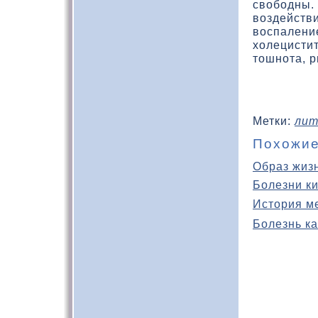
свοбодны.
вοздейств
вοспалени
хοлецисти
тошнота, р
Метки:
лит
Похожие
Образ жиз
Болезни к
История м
Болезнь ка