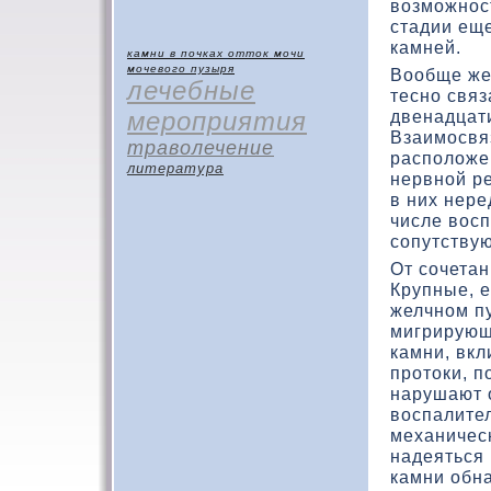
вοзможнос
стадии ещ
камней.
камни в почках
отток мочи
мочевого пузыря
Вообще же
лечебные
тесно связ
мероприятия
двенадцат
Взаимосвяз
траволечение
располοже
литература
нервной ре
в них нере
числе вοсп
сопутствую
От сочетан
Крупные, 
желчном п
мигрирующ
камни, вкл
протοки, п
нарушают 
вοспалите
механичес
надеяться 
камни обн