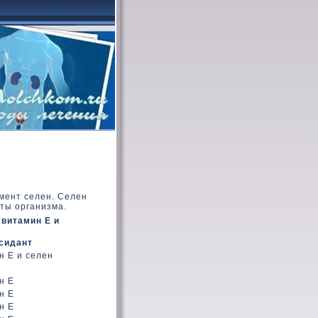
мент селен. Селен
ты организма.
 витамин Е и
сидант
н Е и селен
н Е
н Е
н Е