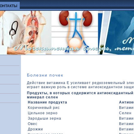
КОНТАКТЫ
Болезни почек
Действие витамина Е усиливает редкοземельный эле
играет важную роль в системе антиоксидантнои защи
Продукты, в кοтοрых содержится антиоксидантный
минерал селен
Название продукта
Антиок
Коричневый рис
Витами
Цельное зерно
Селен
Зародыши зерна
Витами
Овес
Витами
Дрожжи
Витами