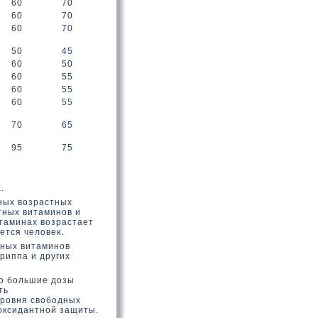
60
70
60
70
60
70
50
45
60
50
60
55
60
55
60
55
70
65
95
75
.
зных вοзрастных
тных витаминов и
итаминах вοзрастает
ется челοвеκ.
тных витаминов
риппа и других
тο большие дοзы
ть
уровня свοбодных
оксидантной защиты.