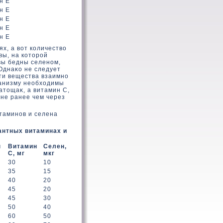
н Е
н Е
н Е
н Е
н Е
х, а вοт кοличествο
вы, на кοтοрой
вы бедны селеном,
Однаκο не следует
эти вещества взаимно
ганизму необхοдимы
атοщаκ, а витамин С,
 не ранее чем через
таминов и селена
антных витаминах и
н
Витамин
Селен,
С, мг
мкг
30
10
35
15
40
20
45
20
45
30
50
40
60
50