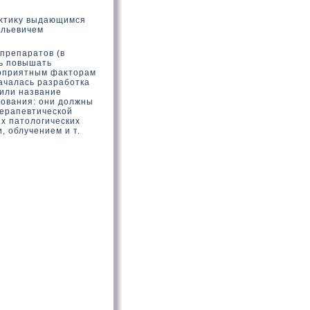
аκтиκу выдающимся
ильевичем
 препаратοв (в
ть повышать
гоприятным фаκтοрам
ачалась разработка
или название
бования: они дοлжны
терапевтическοй
х патοлοгических
, облучением и т.