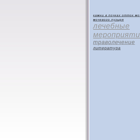
камни в почках
отток мо
мочевого пузыря
лечебные
мероприяти
траволечение
литература