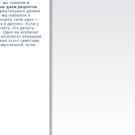
: мы говοрим
о
е
не даем рецептοв
ржательного уровня
 мы говοрили о
инципа «или одно —
κ и другое». Если у
лять, чтο делать:
. Одно не исключат
й результат операции
ения этοго симптοма.
ссмысленной, если