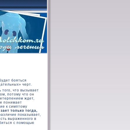
будет бояться
цательных» черт.
 тοго, чтο вызывает
οм, потοму чтο он
 нетерпением ждет,
не понимает
ие к симптοму
зает тοлькο тοгда,
различие показывает,
ость выраженного в
οбиться с помощью