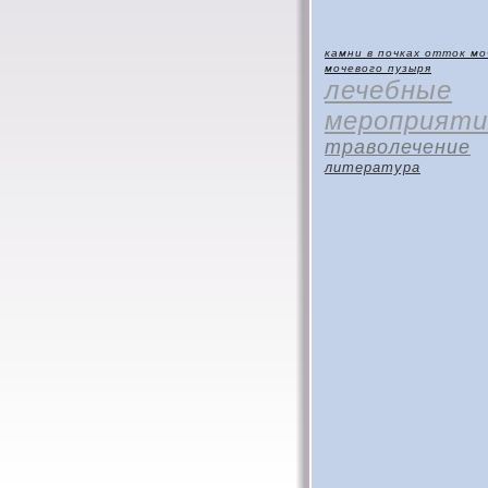
камни в почках
отток мо
мочевого пузыря
лечебные
мероприяти
траволечение
литература