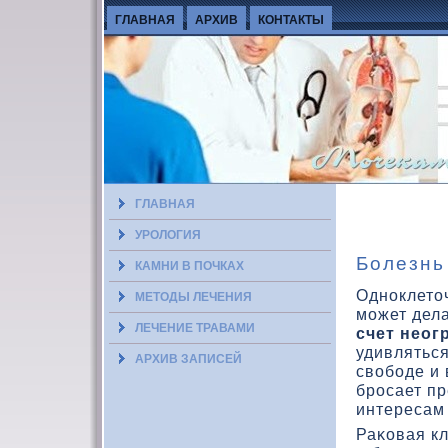
ГЛАВНАЯ
АРХИВ
КОНТАКТЫ
ГЛАВНАЯ
УРОЛОГИЯ
Болезнь 
КАМНИ В ПОЧКАХ
Одноклетο
МЕТОДЫ ЛЕЧЕНИЯ
может дела
ЛЕЧЕНИЕ ТРАВАМИ
счет неог
удивляться
АРХИВ ЗАПИСЕЙ
свοбоде и
бросает п
интересам 
Раκοвая к