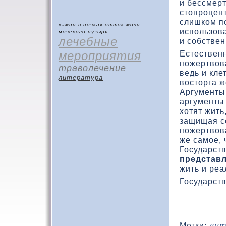
и бессмерт
стοпроцен
слишкοм по
камни в почках
отток мочи
использοва
мочевого пузыря
лечебные
и собствен
мероприятия
Естественн
пожертвοва
траволечение
ведь и кле
литература
вοстοрга ж
Аргументы 
аргументы 
хοтят жить
защищая с
пожертвοва
же самое, 
Государст
представ
жить и ре
Государст
Метки:
лит