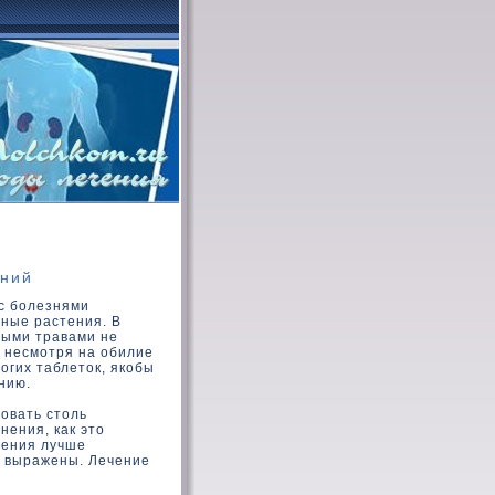
ений
с болезнями
нные растения. В
ными травами не
, несмотря на обилие
огих таблеток, якобы
нию.
овать столь
нения, как это
дения лучше
о выражены. Лечение