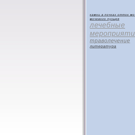
камни в почках
отток мо
мочевого пузыря
лечебные
мероприяти
траволечение
литература