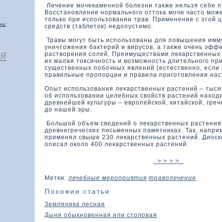
Лечение мочекаменной болезни также нельзя себе п
Восстановление нормального оттока мочи часто може
только при использовании трав. Применение с этой 
чи
средств (таблеток) недопустимо.
Травы могут быть использованы для повышения имм
уничтожения бактерий и вирусов, а также очень эфф
я
растворения солей. Преимуществами лекарственных
их малая токсичность и возможность длительного пр
существенных побочных явлений (естественно, если
правильные пропорции и правила приготовления наст
Опыт использования лекарственных растений – тыся
об использовании целебных свойств растений наход
древнейшей культуры – европейской, китайской, греч
до нашей эры.
Большой объем сведений о лекарственных растения
древнегреческих письменных памятниках. Так, напри
применял свыше 230 лекарственных растений. Диоскори
описал около 400 лекарственных растений.
> > > >
Метки:
лечебные мероприятия
траволечение
Похожие статьи
Земляника лесная
Дыня обыкновенная или столовая