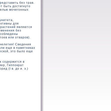
редставить без трав.
т быть достигнуто
целью мочегонных
унитета,
ективны для
 растений являются
именения без
 соблюдены
оев или отваров).
челетия! Сведения
или еще в памятниках
еской, это было еще
х содержится в
мер, Гиппократ
д (I в. до и. э.)