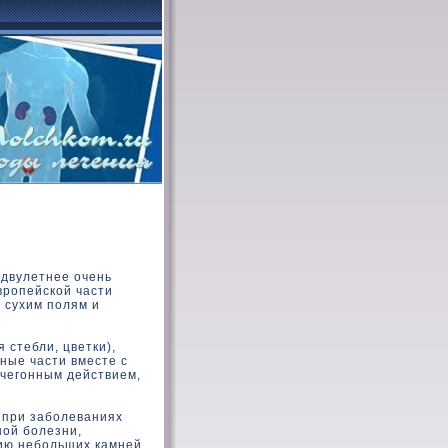
 двулетнее очень
вропейской части
 сухим полям и
стебли, цветки),
ные части вместе с
очегонным действием,
 при заболеваниях
ной болезни,
нию небольших камней