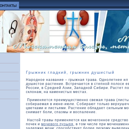
КОНТАКТЫ
Грыжник гладкий, грыжник душистый
Народное название – грыжная трава. Однолетнее ил
душистое растение. Встречается в степной полосе е
России, в Средней Азии, Западной Сибири. Растет по
склонам, на каменистых местах.
Применяется преимущественно свежая трава (листья 
собираемая в июне-июле. Собирают только верхушеч
цветками и листьями. Растение обладает сильным м
снимает боли, спазмы и воспаление.
Настой травы применяется как мочегонное средство
почек и
мочевого пузыря
, в том числе при мочекамен
задержке мочи; способствует более легкому выведе