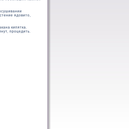
высушивании
стение ядовито,
акана кипятка.
инут, процедить.