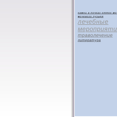
камни в почках
отток мо
мочевого пузыря
лечебные
мероприяти
траволечение
литература