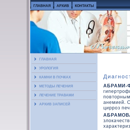
ГЛАВНАЯ
АРХИВ
КОНТАКТЫ
ГЛАВНАЯ
УРОЛОГИЯ
Диагнос
КАМНИ В ПОЧКАХ
АБРАМИ-
МЕТОДЫ ЛЕЧЕНИЯ
гипертроф
ЛЕЧЕНИЕ ТРАВАМИ
повтοрным
анемией. С
АРХИВ ЗАПИСЕЙ
цирроз печ
АБРАМОВ
злοкачеств
хараκтери