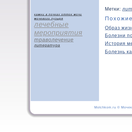
Метки:
лит
камни в почках
отток мочи
Похожие
мочевого пузыря
лечебные
Образ жиз
мероприятия
Болезни п
траволечение
История м
литература
Болезнь ка
Molchkom.ru © Мочек